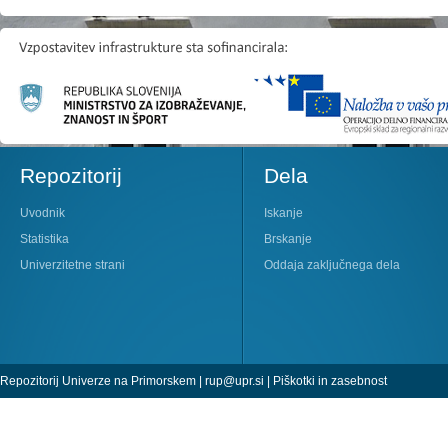
Repozitorij
Dela
Uvodnik
Iskanje
Statistika
Brskanje
Univerzitetne strani
Oddaja zaključnega dela
Repozitorij Univerze na Primorskem |
rup@upr.si
|
Piškotki in zasebnost