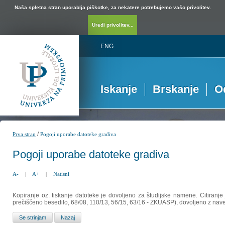
Naša spletna stran uporablja piškotke, za nekatere potrebujemo vašo privolitev.
Uredi privolitev...
ENG
Iskanje
Brskanje
O
/
Prva stran
Pogoji uporabe datoteke gradiva
Pogoji uporabe datoteke gradiva
A-
|
A+
|
Natisni
Kopiranje oz. tiskanje datoteke je dovoljeno za študijske namene. Citiranje
prečiščeno besedilo, 68/08, 110/13, 56/15, 63/16 - ZKUASP), dovoljeno z nav