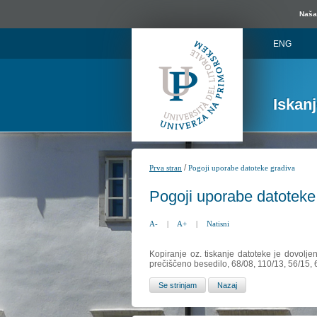
Naša 
ENG
Iskan
/
Prva stran
Pogoji uporabe datoteke gradiva
Pogoji uporabe datoteke
A-
|
A+
|
Natisni
Kopiranje oz. tiskanje datoteke je dovolje
prečiščeno besedilo, 68/08, 110/13, 56/15,