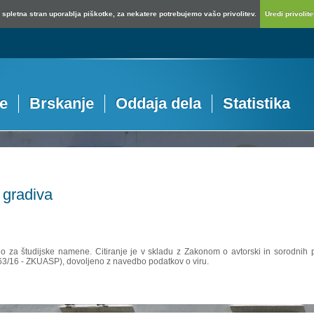
spletna stran uporablja piškotke, za nekatere potrebujemo vašo privolitev.
Uredi privolitev
je
Brskanje
Oddaja dela
Statistika
 gradiva
no za študijske namene. Citiranje je v skladu z Zakonom o avtorski in sorodnih p
 63/16 - ZKUASP), dovoljeno z navedbo podatkov o viru.