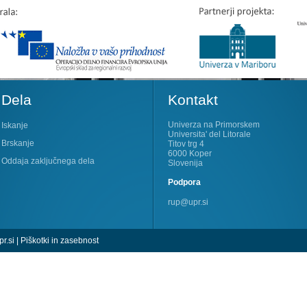
Dela
Kontakt
Univerza na Primorskem
Iskanje
Universita' del Litorale
Brskanje
Titov trg 4
6000 Koper
Oddaja zaključnega dela
Slovenija
Podpora
rup@upr.si
r.si
|
Piškotki in zasebnost