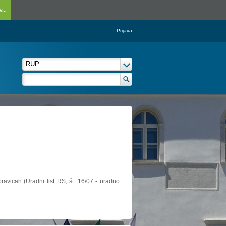
...
Prijava
ravicah (Uradni list RS, št. 16/07 - uradno