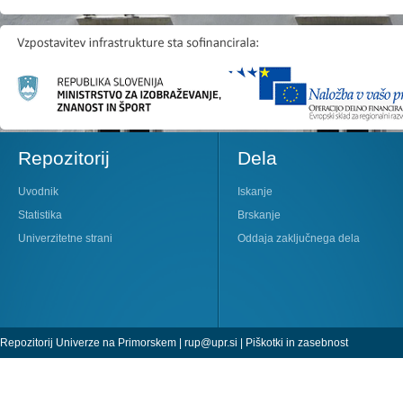
Repozitorij
Dela
Uvodnik
Iskanje
Statistika
Brskanje
Univerzitetne strani
Oddaja zaključnega dela
Repozitorij Univerze na Primorskem |
rup@upr.si
|
Piškotki in zasebnost