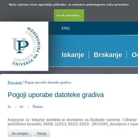
Naša spletna stran uporablja piškotke, za nekatere potrebujemo vašo privolitev.
Uredi privolitev...
ENG
Iskanje
Brskanje
O
/
Prva stran
Pogoji uporabe datoteke gradiva
Pogoji uporabe datoteke gradiva
A-
|
A+
|
Natisni
Kopiranje oz. tiskanje datoteke je dovoljeno za študijske namene. Citiranje
prečiščeno besedilo, 68/08, 110/13, 56/15, 63/16 - ZKUASP), dovoljeno z nav