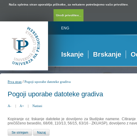
Naša spletna stran uporablja piškotke, za nekatere potrebujemo vašo privolitev.
Uredi privolitev...
ENG
Iskanje
Brskanje
O
/
Prva stran
Pogoji uporabe datoteke gradiva
Pogoji uporabe datoteke gradiva
A-
|
A+
|
Natisni
Kopiranje oz. tiskanje datoteke je dovoljeno za študijske namene. Citiranje
prečiščeno besedilo, 68/08, 110/13, 56/15, 63/16 - ZKUASP), dovoljeno z nav