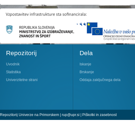
Repozitorij
Dela
Uvodnik
Iskanje
Statistika
Brskanje
Univerzitetne strani
Oddaja zaključnega dela
Repozitorij Univerze na Primorskem |
rup@upr.si
|
Piškotki in zasebnost