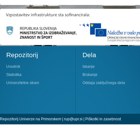
Repozitorij
Dela
Uvodnik
Iskanje
Statistika
Brskanje
Univerzitetne strani
Oddaja zaključnega dela
Repozitorij Univerze na Primorskem |
rup@upr.si
|
Piškotki in zasebnost