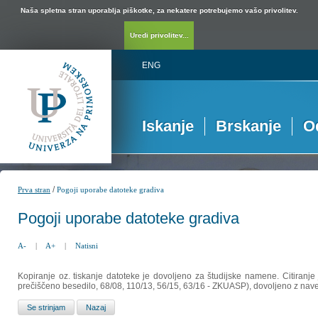
Naša spletna stran uporablja piškotke, za nekatere potrebujemo vašo privolitev.
Uredi privolitev...
ENG
Iskanje
Brskanje
O
/
Prva stran
Pogoji uporabe datoteke gradiva
Pogoji uporabe datoteke gradiva
A-
|
A+
|
Natisni
Kopiranje oz. tiskanje datoteke je dovoljeno za študijske namene. Citiranje
prečiščeno besedilo, 68/08, 110/13, 56/15, 63/16 - ZKUASP), dovoljeno z nav