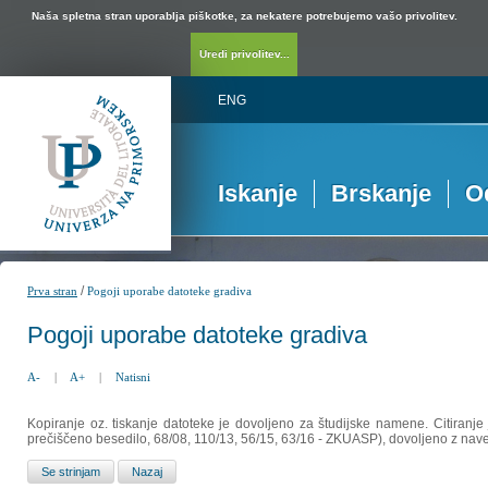
Naša spletna stran uporablja piškotke, za nekatere potrebujemo vašo privolitev.
Uredi privolitev...
ENG
Iskanje
Brskanje
O
/
Prva stran
Pogoji uporabe datoteke gradiva
Pogoji uporabe datoteke gradiva
A-
|
A+
|
Natisni
Kopiranje oz. tiskanje datoteke je dovoljeno za študijske namene. Citiranje
prečiščeno besedilo, 68/08, 110/13, 56/15, 63/16 - ZKUASP), dovoljeno z nav