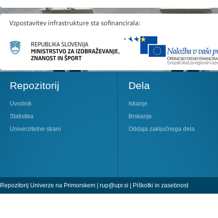
Repozitorij
Dela
Uvodnik
Iskanje
Statistika
Brskanje
Univerzitetne strani
Oddaja zaključnega dela
Repozitorij Univerze na Primorskem |
rup@upr.si
|
Piškotki in zasebnost