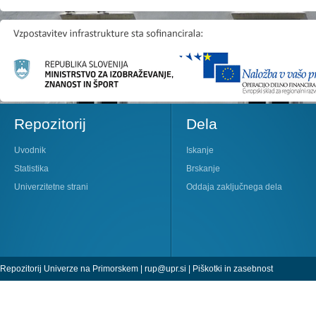
Repozitorij
Dela
Uvodnik
Iskanje
Statistika
Brskanje
Univerzitetne strani
Oddaja zaključnega dela
Repozitorij Univerze na Primorskem |
rup@upr.si
|
Piškotki in zasebnost