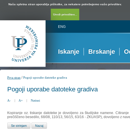
Naša spletna stran uporablja piškotke, za nekatere potrebujemo vašo privolitev.
Uredi privolitev...
ENG
Iskanje
Brskanje
O
/
Prva stran
Pogoji uporabe datoteke gradiva
Pogoji uporabe datoteke gradiva
A-
|
A+
|
Natisni
Kopiranje oz. tiskanje datoteke je dovoljeno za študijske namene. Citiranje
prečiščeno besedilo, 68/08, 110/13, 56/15, 63/16 - ZKUASP), dovoljeno z nav