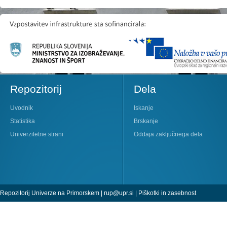
Repozitorij
Dela
Uvodnik
Iskanje
Statistika
Brskanje
Univerzitetne strani
Oddaja zaključnega dela
Repozitorij Univerze na Primorskem |
rup@upr.si
|
Piškotki in zasebnost