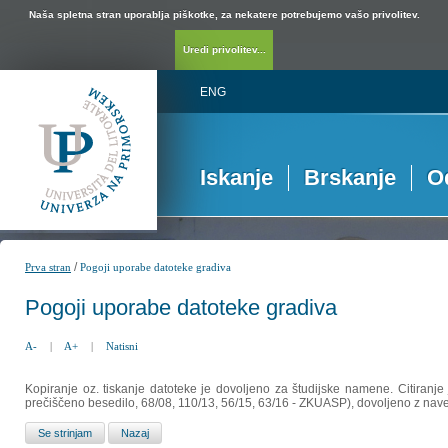
Naša spletna stran uporablja piškotke, za nekatere potrebujemo vašo privolitev.
Uredi privolitev...
ENG
Iskanje
Brskanje
O
/
Prva stran
Pogoji uporabe datoteke gradiva
Pogoji uporabe datoteke gradiva
A-
|
A+
|
Natisni
Kopiranje oz. tiskanje datoteke je dovoljeno za študijske namene. Citiranje
prečiščeno besedilo, 68/08, 110/13, 56/15, 63/16 - ZKUASP), dovoljeno z nav