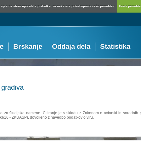
spletna stran uporablja piškotke, za nekatere potrebujemo vašo privolitev.
Uredi privolitev
je
Brskanje
Oddaja dela
Statistika
 gradiva
no za študijske namene. Citiranje je v skladu z Zakonom o avtorski in sorodnih p
 63/16 - ZKUASP), dovoljeno z navedbo podatkov o viru.