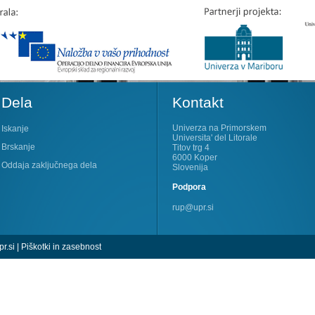
Dela
Kontakt
Univerza na Primorskem
Iskanje
Universita' del Litorale
Brskanje
Titov trg 4
6000 Koper
Oddaja zaključnega dela
Slovenija
Podpora
rup@upr.si
r.si
|
Piškotki in zasebnost