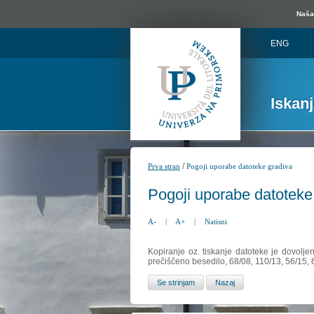
Naša 
ENG
Iskan
/
Prva stran
Pogoji uporabe datoteke gradiva
Pogoji uporabe datoteke
A-
|
A+
|
Natisni
Kopiranje oz. tiskanje datoteke je dovolje
prečiščeno besedilo, 68/08, 110/13, 56/15,