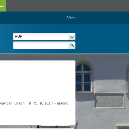
...
Prijava
ravicah (Uradni list RS, št. 16/07 - uradno