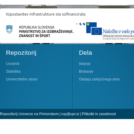
Repozitorij
Dela
Uvodnik
Iskanje
Statistika
Brskanje
Univerzitetne strani
Oddaja zaključnega dela
Repozitorij Univerze na Primorskem |
rup@upr.si
|
Piškotki in zasebnost