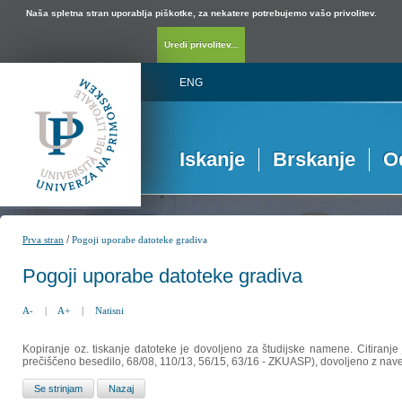
Naša spletna stran uporablja piškotke, za nekatere potrebujemo vašo privolitev.
Uredi privolitev...
ENG
Iskanje
Brskanje
O
/
Prva stran
Pogoji uporabe datoteke gradiva
Pogoji uporabe datoteke gradiva
A-
|
A+
|
Natisni
Kopiranje oz. tiskanje datoteke je dovoljeno za študijske namene. Citiranje
prečiščeno besedilo, 68/08, 110/13, 56/15, 63/16 - ZKUASP), dovoljeno z nav