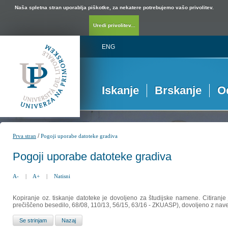
Naša spletna stran uporablja piškotke, za nekatere potrebujemo vašo privolitev.
Uredi privolitev...
ENG
Iskanje
Brskanje
O
/
Prva stran
Pogoji uporabe datoteke gradiva
Pogoji uporabe datoteke gradiva
A-
|
A+
|
Natisni
Kopiranje oz. tiskanje datoteke je dovoljeno za študijske namene. Citiranje
prečiščeno besedilo, 68/08, 110/13, 56/15, 63/16 - ZKUASP), dovoljeno z nav