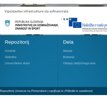
Repozitorij
Dela
Uvodnik
Iskanje
Statistika
Brskanje
Univerzitetne strani
Oddaja zaključnega dela
Repozitorij Univerze na Primorskem |
rup@upr.si
|
Piškotki in zasebnost