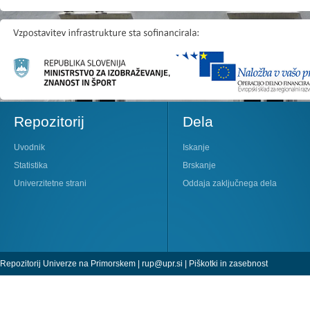
Repozitorij
Dela
Uvodnik
Iskanje
Statistika
Brskanje
Univerzitetne strani
Oddaja zaključnega dela
Repozitorij Univerze na Primorskem |
rup@upr.si
|
Piškotki in zasebnost