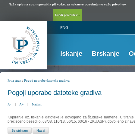
Naša spletna stran uporablja piškotke, za nekatere potrebujemo vašo privolitev.
Uredi privolitev...
ENG
Iskanje
Brskanje
O
/
Prva stran
Pogoji uporabe datoteke gradiva
Pogoji uporabe datoteke gradiva
A-
|
A+
|
Natisni
Kopiranje oz. tiskanje datoteke je dovoljeno za študijske namene. Citiranje
prečiščeno besedilo, 68/08, 110/13, 56/15, 63/16 - ZKUASP), dovoljeno z nav