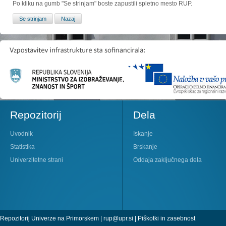
Po kliku na gumb "Se strinjam" boste zapustili spletno mesto RUP.
Repozitorij
Dela
Uvodnik
Iskanje
Statistika
Brskanje
Univerzitetne strani
Oddaja zaključnega dela
Repozitorij Univerze na Primorskem |
rup@upr.si
|
Piškotki in zasebnost