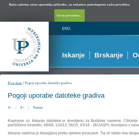
Naša spletna stran uporablja piškotke, za nekatere potrebujemo vašo privolitev.
Uredi privolitev...
ENG
Iskanje
Brskanje
O
/
Prva stran
Pogoji uporabe datoteke gradiva
Pogoji uporabe datoteke gradiva
A-
|
A+
|
Natisni
Kopiranje oz. tiskanje datoteke je dovoljeno za študijske namene. Citiranje
prečiščeno besedilo, 68/08, 110/13, 56/15, 63/16 - ZKUASP), dovoljeno z nav
Izbrana vsebina je dosegljiva preko spletne povezave. Tuj vir lahko ima drugačna