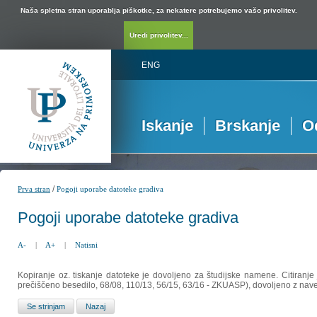
Naša spletna stran uporablja piškotke, za nekatere potrebujemo vašo privolitev.
Uredi privolitev...
ENG
Iskanje
Brskanje
O
/
Prva stran
Pogoji uporabe datoteke gradiva
Pogoji uporabe datoteke gradiva
A-
|
A+
|
Natisni
Kopiranje oz. tiskanje datoteke je dovoljeno za študijske namene. Citiranje
prečiščeno besedilo, 68/08, 110/13, 56/15, 63/16 - ZKUASP), dovoljeno z nav