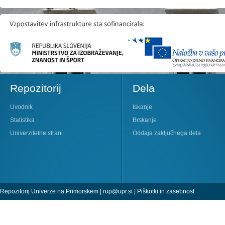
Repozitorij
Dela
Uvodnik
Iskanje
Statistika
Brskanje
Univerzitetne strani
Oddaja zaključnega dela
Repozitorij Univerze na Primorskem |
rup@upr.si
|
Piškotki in zasebnost