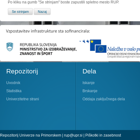
Po kliku na gumb "Se strinjam" boste zapustili spletno mesto RUP.
Repozitorij
Dela
Uvodnik
Iskanje
Statistika
Brskanje
Univerzitetne strani
Oddaja zaključnega dela
Repozitorij Univerze na Primorskem |
rup@upr.si
|
Piškotki in zasebnost