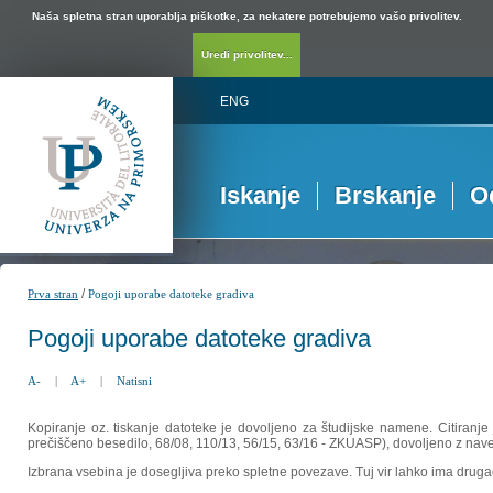
Naša spletna stran uporablja piškotke, za nekatere potrebujemo vašo privolitev.
Uredi privolitev...
ENG
Iskanje
Brskanje
O
/
Prva stran
Pogoji uporabe datoteke gradiva
Pogoji uporabe datoteke gradiva
A-
|
A+
|
Natisni
Kopiranje oz. tiskanje datoteke je dovoljeno za študijske namene. Citiranje
prečiščeno besedilo, 68/08, 110/13, 56/15, 63/16 - ZKUASP), dovoljeno z nav
Izbrana vsebina je dosegljiva preko spletne povezave. Tuj vir lahko ima drugačna