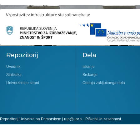
Repozitorij
Dela
Uvodnik
Iskanje
Statistika
Brskanje
Univerzitetne strani
Oddaja zaključnega dela
Repozitorij Univerze na Primorskem |
rup@upr.si
|
Piškotki in zasebnost