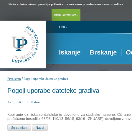
Naša spletna stran uporablja piškotke, za nekatere potrebujemo vašo privolitev.
Uredi privolitev...
ENG
Iskanje
Brskanje
O
/
Prva stran
Pogoji uporabe datoteke gradiva
Pogoji uporabe datoteke gradiva
A-
|
A+
|
Natisni
Kopiranje oz. tiskanje datoteke je dovoljeno za študijske namene. Citiranje
prečiščeno besedilo, 68/08, 110/13, 56/15, 63/16 - ZKUASP), dovoljeno z nav