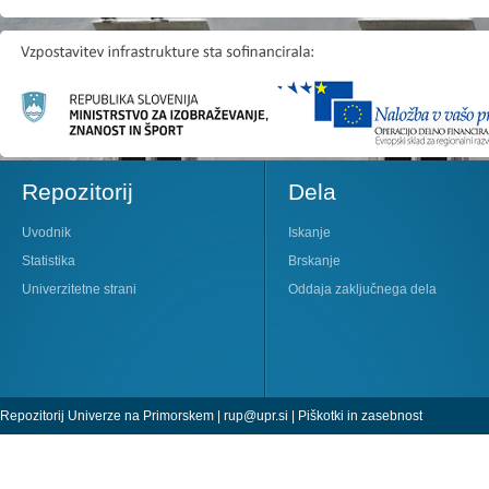
Repozitorij
Dela
Uvodnik
Iskanje
Statistika
Brskanje
Univerzitetne strani
Oddaja zaključnega dela
Repozitorij Univerze na Primorskem |
rup@upr.si
|
Piškotki in zasebnost