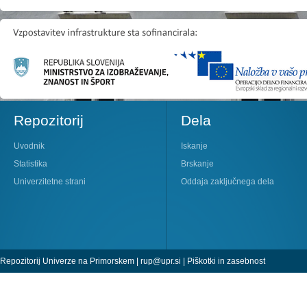
Repozitorij
Dela
Uvodnik
Iskanje
Statistika
Brskanje
Univerzitetne strani
Oddaja zaključnega dela
Repozitorij Univerze na Primorskem |
rup@upr.si
|
Piškotki in zasebnost