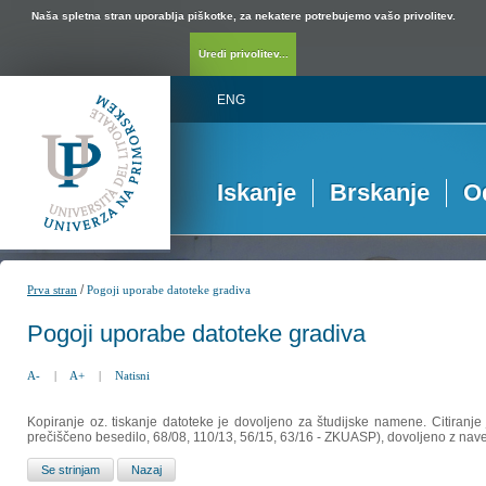
Naša spletna stran uporablja piškotke, za nekatere potrebujemo vašo privolitev.
Uredi privolitev...
ENG
Iskanje
Brskanje
O
/
Prva stran
Pogoji uporabe datoteke gradiva
Pogoji uporabe datoteke gradiva
A-
|
A+
|
Natisni
Kopiranje oz. tiskanje datoteke je dovoljeno za študijske namene. Citiranje
prečiščeno besedilo, 68/08, 110/13, 56/15, 63/16 - ZKUASP), dovoljeno z nav