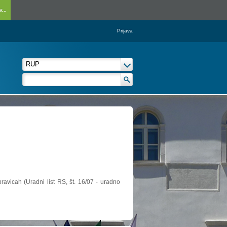
...
Prijava
ravicah (Uradni list RS, št. 16/07 - uradno