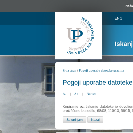
Naša 
ENG
Iskan
/
Prva stran
Pogoji uporabe datoteke gradiva
Pogoji uporabe datoteke
A-
|
A+
|
Natisni
Kopiranje oz. tiskanje datoteke je dovolje
prečiščeno besedilo, 68/08, 110/13, 56/15,