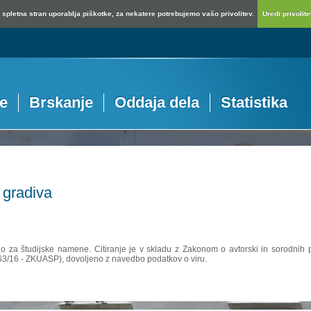
spletna stran uporablja piškotke, za nekatere potrebujemo vašo privolitev.
Uredi privolitev
je
Brskanje
Oddaja dela
Statistika
 gradiva
no za študijske namene. Citiranje je v skladu z Zakonom o avtorski in sorodnih p
 63/16 - ZKUASP), dovoljeno z navedbo podatkov o viru.