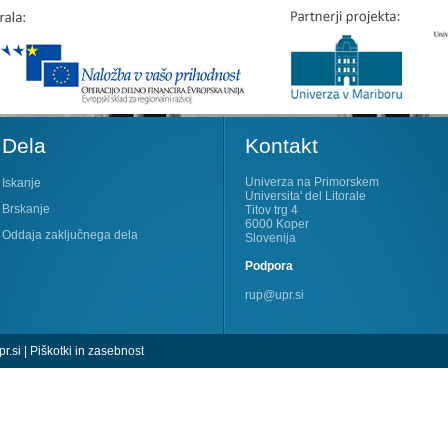
Dela
Kontakt
Univerza na Primorskem
Iskanje
Universita' del Litorale
Brskanje
Titov trg 4
6000 Koper
Oddaja zaključnega dela
Slovenija
Podpora
rup@upr.si
r.si
|
Piškotki in zasebnost