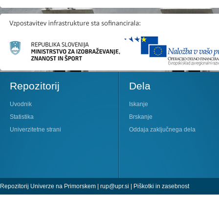
Repozitorij
Dela
Uvodnik
Iskanje
Statistika
Brskanje
Univerzitetne strani
Oddaja zaključnega dela
Repozitorij Univerze na Primorskem |
rup@upr.si
|
Piškotki in zasebnost