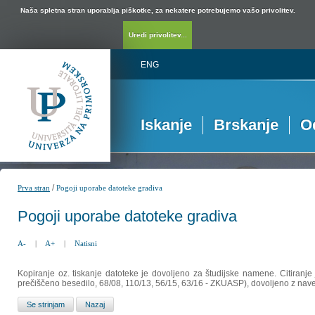
Naša spletna stran uporablja piškotke, za nekatere potrebujemo vašo privolitev.
Uredi privolitev...
ENG
Iskanje
Brskanje
O
/
Prva stran
Pogoji uporabe datoteke gradiva
Pogoji uporabe datoteke gradiva
A-
|
A+
|
Natisni
Kopiranje oz. tiskanje datoteke je dovoljeno za študijske namene. Citiranje
prečiščeno besedilo, 68/08, 110/13, 56/15, 63/16 - ZKUASP), dovoljeno z nav