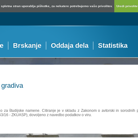
spletna stran uporablja piškotke, za nekatere potrebujemo vašo privolitev.
Uredi privolitev
je
Brskanje
Oddaja dela
Statistika
 gradiva
no za študijske namene. Citiranje je v skladu z Zakonom o avtorski in sorodnih p
 63/16 - ZKUASP), dovoljeno z navedbo podatkov o viru.