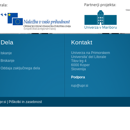
Dela
Kontakt
Univerza na Primorskem
Iskanje
Universita' del Litorale
Brskanje
Titov trg 4
6000 Koper
Oddaja zaključnega dela
Slovenija
Podpora
rup@upr.si
r.si
|
Piškotki in zasebnost