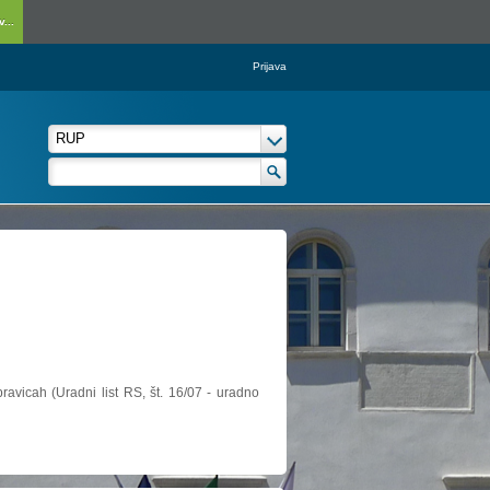
...
Prijava
ravicah (Uradni list RS, št. 16/07 - uradno