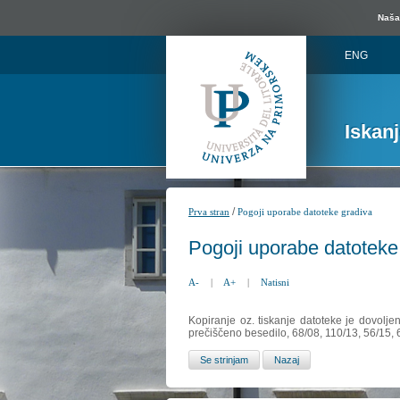
Naša 
ENG
Iskan
/
Prva stran
Pogoji uporabe datoteke gradiva
Pogoji uporabe datoteke
A-
|
A+
|
Natisni
Kopiranje oz. tiskanje datoteke je dovolje
prečiščeno besedilo, 68/08, 110/13, 56/15,