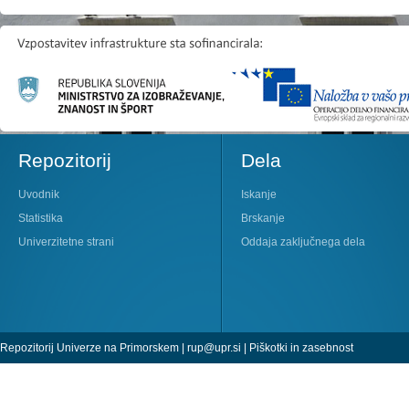
Repozitorij
Dela
Uvodnik
Iskanje
Statistika
Brskanje
Univerzitetne strani
Oddaja zaključnega dela
Repozitorij Univerze na Primorskem |
rup@upr.si
|
Piškotki in zasebnost