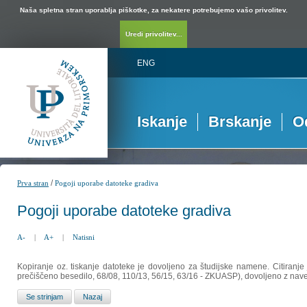
Naša spletna stran uporablja piškotke, za nekatere potrebujemo vašo privolitev.
Uredi privolitev...
ENG
Iskanje
Brskanje
O
/
Prva stran
Pogoji uporabe datoteke gradiva
Pogoji uporabe datoteke gradiva
A-
|
A+
|
Natisni
Kopiranje oz. tiskanje datoteke je dovoljeno za študijske namene. Citiranje
prečiščeno besedilo, 68/08, 110/13, 56/15, 63/16 - ZKUASP), dovoljeno z nav