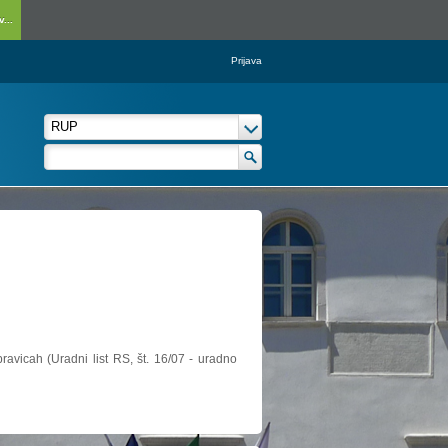
...
Prijava
ravicah (Uradni list RS, št. 16/07 - uradno