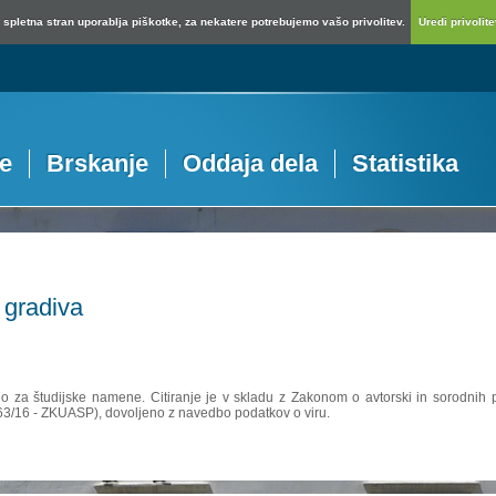
spletna stran uporablja piškotke, za nekatere potrebujemo vašo privolitev.
Uredi privolitev
je
Brskanje
Oddaja dela
Statistika
 gradiva
no za študijske namene. Citiranje je v skladu z Zakonom o avtorski in sorodnih p
 63/16 - ZKUASP), dovoljeno z navedbo podatkov o viru.