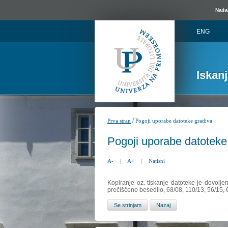
Naša 
ENG
Iskan
/
Prva stran
Pogoji uporabe datoteke gradiva
Pogoji uporabe datoteke
A-
|
A+
|
Natisni
Kopiranje oz. tiskanje datoteke je dovolje
prečiščeno besedilo, 68/08, 110/13, 56/15,