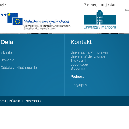
Dela
Kontakt
Univerza na Primorskem
Iskanje
Universita' del Litorale
Brskanje
Titov trg 4
6000 Koper
Oddaja zaključnega dela
Slovenija
Podpora
rup@upr.si
r.si
|
Piškotki in zasebnost