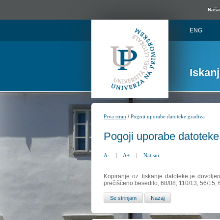
Naša 
ENG
Iskan
/
Prva stran
Pogoji uporabe datoteke gradiva
Pogoji uporabe datoteke
A-
|
A+
|
Natisni
Kopiranje oz. tiskanje datoteke je dovolje
prečiščeno besedilo, 68/08, 110/13, 56/15,