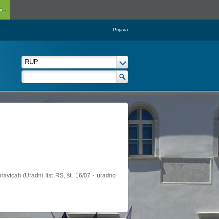
...
Prijava
ravicah (Uradni list RS, št. 16/07 - uradno