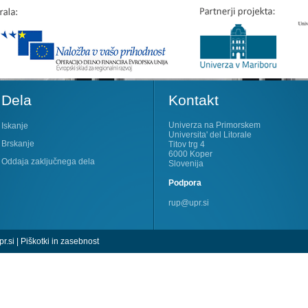
Dela
Kontakt
Univerza na Primorskem
Iskanje
Universita' del Litorale
Brskanje
Titov trg 4
6000 Koper
Oddaja zaključnega dela
Slovenija
Podpora
rup@upr.si
r.si
|
Piškotki in zasebnost