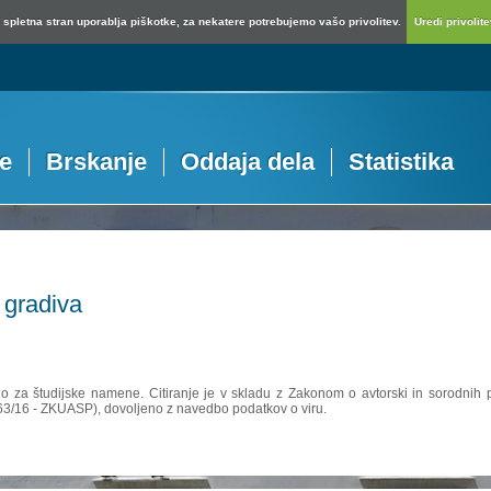
spletna stran uporablja piškotke, za nekatere potrebujemo vašo privolitev.
Uredi privolitev
je
Brskanje
Oddaja dela
Statistika
 gradiva
no za študijske namene. Citiranje je v skladu z Zakonom o avtorski in sorodnih p
 63/16 - ZKUASP), dovoljeno z navedbo podatkov o viru.