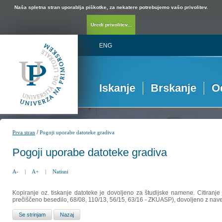
Naša spletna stran uporablja piškotke, za nekatere potrebujemo vašo privolitev.
Uredi privolitev...
ENG
Iskanje
Brskanje
O
/
Prva stran
Pogoji uporabe datoteke gradiva
Pogoji uporabe datoteke gradiva
A-
|
A+
|
Natisni
Kopiranje oz. tiskanje datoteke je dovoljeno za študijske namene. Citiranje
prečiščeno besedilo, 68/08, 110/13, 56/15, 63/16 - ZKUASP), dovoljeno z nav