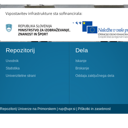
Repozitorij
Dela
Uvodnik
Iskanje
Statistika
Brskanje
Univerzitetne strani
Oddaja zaključnega dela
Repozitorij Univerze na Primorskem |
rup@upr.si
|
Piškotki in zasebnost