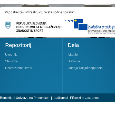
Repozitorij
Dela
Uvodnik
Iskanje
Statistika
Brskanje
Univerzitetne strani
Oddaja zaključnega dela
Repozitorij Univerze na Primorskem |
rup@upr.si
|
Piškotki in zasebnost