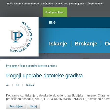
Naša spletna stran uporablja piškotke, za nekatere potrebujemo vašo privolitev.
Uredi privolitev...
ENG
Iskanje
Brskanje
O
/
Prva stran
Pogoji uporabe datoteke gradiva
Pogoji uporabe datoteke gradiva
A-
|
A+
|
Natisni
Kopiranje oz. tiskanje datoteke je dovoljeno za študijske namene. Citiranje
prečiščeno besedilo, 68/08, 110/13, 56/15, 63/16 - ZKUASP), dovoljeno z nav