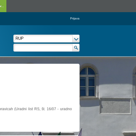
...
Prijava
ravicah (Uradni list RS, št. 16/07 - uradno