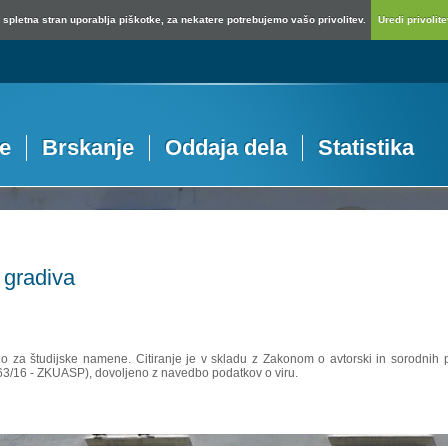
spletna stran uporablja piškotke, za nekatere potrebujemo vašo privolitev.
Uredi privolitev
je
Brskanje
Oddaja dela
Statistika
 gradiva
no za študijske namene. Citiranje je v skladu z Zakonom o avtorski in sorodnih p
 63/16 - ZKUASP), dovoljeno z navedbo podatkov o viru.