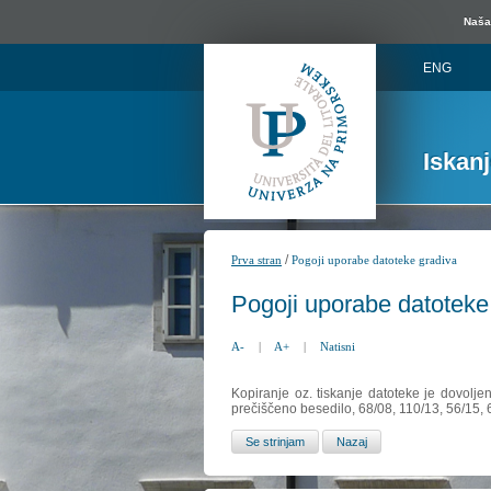
Naša 
ENG
Iskan
/
Prva stran
Pogoji uporabe datoteke gradiva
Pogoji uporabe datoteke
A-
|
A+
|
Natisni
Kopiranje oz. tiskanje datoteke je dovolje
prečiščeno besedilo, 68/08, 110/13, 56/15,