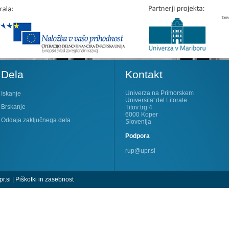
Dela
Kontakt
Univerza na Primorskem
Iskanje
Universita' del Litorale
Brskanje
Titov trg 4
6000 Koper
Oddaja zaključnega dela
Slovenija
Podpora
rup@upr.si
r.si
|
Piškotki in zasebnost