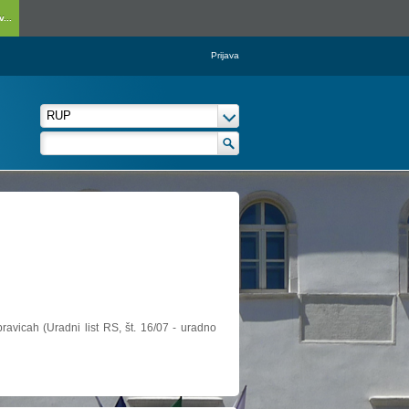
...
Prijava
ravicah (Uradni list RS, št. 16/07 - uradno