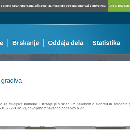
spletna stran uporablja piškotke, za nekatere potrebujemo vašo privolitev.
Uredi privolitev
je
Brskanje
Oddaja dela
Statistika
 gradiva
no za študijske namene. Citiranje je v skladu z Zakonom o avtorski in sorodnih p
 63/16 - ZKUASP), dovoljeno z navedbo podatkov o viru.