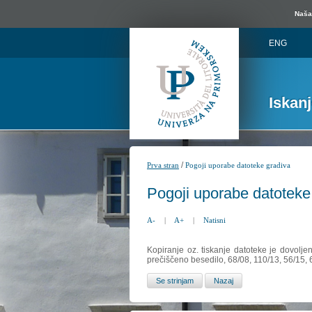
Naša 
ENG
Iskan
/
Prva stran
Pogoji uporabe datoteke gradiva
Pogoji uporabe datoteke
A-
|
A+
|
Natisni
Kopiranje oz. tiskanje datoteke je dovolje
prečiščeno besedilo, 68/08, 110/13, 56/15,