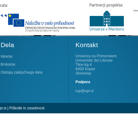
Dela
Kontakt
Univerza na Primorskem
Iskanje
Universita' del Litorale
Brskanje
Titov trg 4
6000 Koper
Oddaja zaključnega dela
Slovenija
Podpora
rup@upr.si
r.si
|
Piškotki in zasebnost