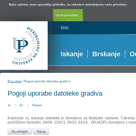
Naša spletna stran uporablja piškotke, za nekatere potrebujemo vašo privolitev.
Uredi privolitev...
ENG
Iskanje
Brskanje
O
/
Prva stran
Pogoji uporabe datoteke gradiva
Pogoji uporabe datoteke gradiva
A-
|
A+
|
Natisni
Kopiranje oz. tiskanje datoteke je dovoljeno za študijske namene. Citiranje
prečiščeno besedilo, 68/08, 110/13, 56/15, 63/16 - ZKUASP), dovoljeno z nav