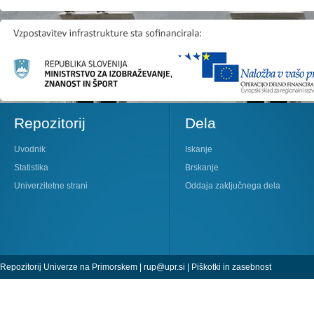
Repozitorij
Dela
Uvodnik
Iskanje
Statistika
Brskanje
Univerzitetne strani
Oddaja zaključnega dela
Repozitorij Univerze na Primorskem |
rup@upr.si
|
Piškotki in zasebnost