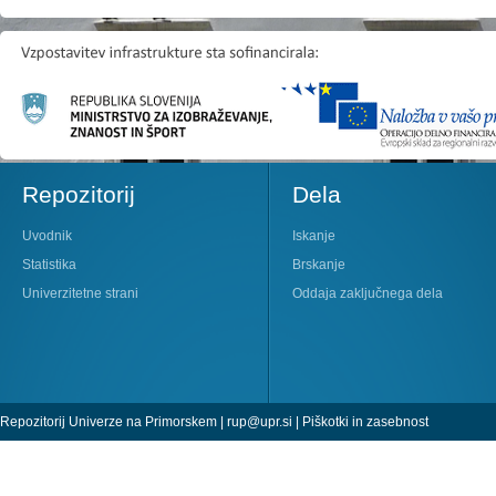
Repozitorij
Dela
Uvodnik
Iskanje
Statistika
Brskanje
Univerzitetne strani
Oddaja zaključnega dela
Repozitorij Univerze na Primorskem |
rup@upr.si
|
Piškotki in zasebnost