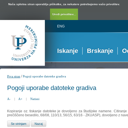
Naša spletna stran uporablja piškotke, za nekatere potrebujemo vašo privolitev.
Uredi privolitev...
ENG
Iskanje
Brskanje
O
/
Prva stran
Pogoji uporabe datoteke gradiva
Pogoji uporabe datoteke gradiva
A-
|
A+
|
Natisni
Kopiranje oz. tiskanje datoteke je dovoljeno za študijske namene. Citiranje
prečiščeno besedilo, 68/08, 110/13, 56/15, 63/16 - ZKUASP), dovoljeno z nav