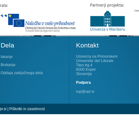
Dela
Kontakt
Univerza na Primorskem
Iskanje
Universita' del Litorale
Brskanje
Titov trg 4
6000 Koper
Oddaja zaključnega dela
Slovenija
Podpora
rup@upr.si
r.si
|
Piškotki in zasebnost