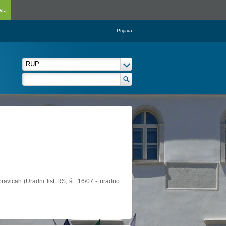
...
Prijava
ravicah (Uradni list RS, št. 16/07 - uradno