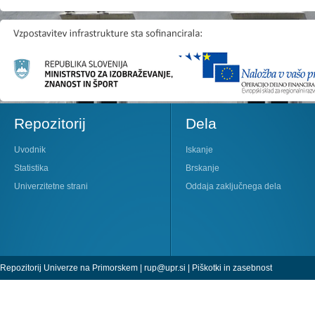
Repozitorij
Dela
Uvodnik
Iskanje
Statistika
Brskanje
Univerzitetne strani
Oddaja zaključnega dela
Repozitorij Univerze na Primorskem |
rup@upr.si
|
Piškotki in zasebnost