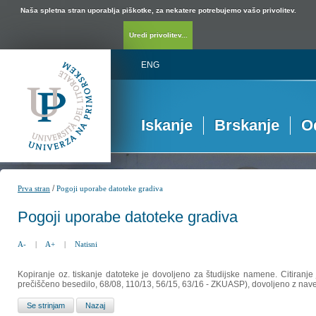
Naša spletna stran uporablja piškotke, za nekatere potrebujemo vašo privolitev.
Uredi privolitev...
ENG
Iskanje
Brskanje
O
/
Prva stran
Pogoji uporabe datoteke gradiva
Pogoji uporabe datoteke gradiva
A-
|
A+
|
Natisni
Kopiranje oz. tiskanje datoteke je dovoljeno za študijske namene. Citiranje
prečiščeno besedilo, 68/08, 110/13, 56/15, 63/16 - ZKUASP), dovoljeno z nav