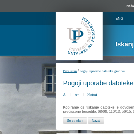
Naša 
ENG
Iskan
/
Prva stran
Pogoji uporabe datoteke gradiva
Pogoji uporabe datoteke
A-
|
A+
|
Natisni
Kopiranje oz. tiskanje datoteke je dovolje
prečiščeno besedilo, 68/08, 110/13, 56/15,