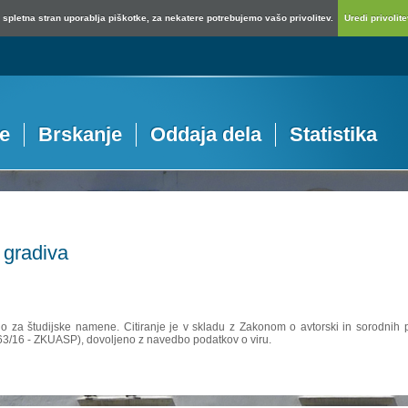
spletna stran uporablja piškotke, za nekatere potrebujemo vašo privolitev.
Uredi privolitev
je
Brskanje
Oddaja dela
Statistika
 gradiva
no za študijske namene. Citiranje je v skladu z Zakonom o avtorski in sorodnih p
 63/16 - ZKUASP), dovoljeno z navedbo podatkov o viru.