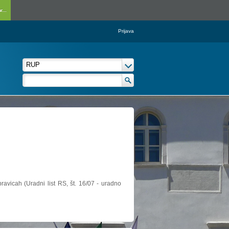
...
Prijava
ravicah (Uradni list RS, št. 16/07 - uradno