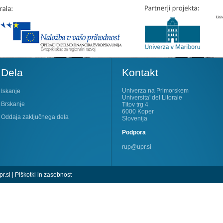
Dela
Kontakt
Univerza na Primorskem
Iskanje
Universita' del Litorale
Brskanje
Titov trg 4
6000 Koper
Oddaja zaključnega dela
Slovenija
Podpora
rup@upr.si
r.si
|
Piškotki in zasebnost