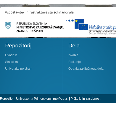
Repozitorij
Dela
Uvodnik
Iskanje
Statistika
Brskanje
Univerzitetne strani
Oddaja zaključnega dela
Repozitorij Univerze na Primorskem |
rup@upr.si
|
Piškotki in zasebnost