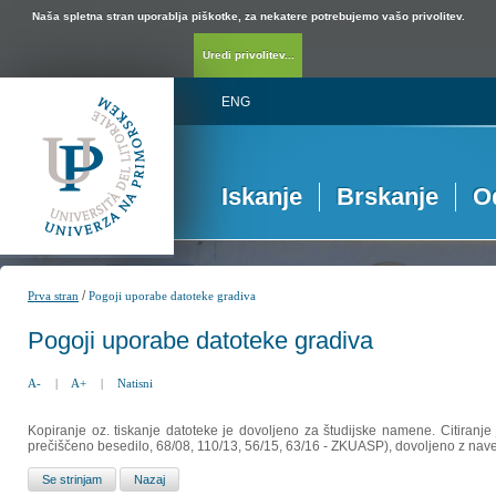
Naša spletna stran uporablja piškotke, za nekatere potrebujemo vašo privolitev.
Uredi privolitev...
ENG
Iskanje
Brskanje
O
/
Prva stran
Pogoji uporabe datoteke gradiva
Pogoji uporabe datoteke gradiva
A-
|
A+
|
Natisni
Kopiranje oz. tiskanje datoteke je dovoljeno za študijske namene. Citiranje
prečiščeno besedilo, 68/08, 110/13, 56/15, 63/16 - ZKUASP), dovoljeno z nav