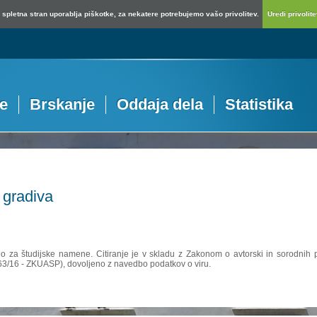
spletna stran uporablja piškotke, za nekatere potrebujemo vašo privolitev.
Uredi privolitev
je
Brskanje
Oddaja dela
Statistika
 gradiva
no za študijske namene. Citiranje je v skladu z Zakonom o avtorski in sorodnih p
 63/16 - ZKUASP), dovoljeno z navedbo podatkov o viru.