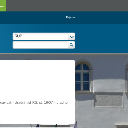
...
Prijava
ravicah (Uradni list RS, št. 16/07 - uradno