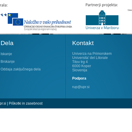
Dela
Kontakt
Univerza na Primorskem
Iskanje
Universita' del Litorale
Brskanje
Titov trg 4
6000 Koper
Oddaja zaključnega dela
Slovenija
Podpora
rup@upr.si
r.si
|
Piškotki in zasebnost