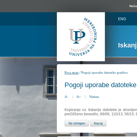
Naša 
ENG
Iskan
/
Prva stran
Pogoji uporabe datoteke gradiva
Pogoji uporabe datoteke
A-
|
A+
|
Natisni
Kopiranje oz. tiskanje datoteke je dovolje
prečiščeno besedilo, 68/08, 110/13, 56/15,