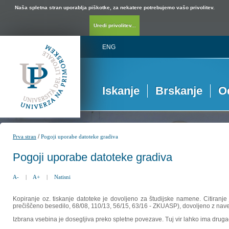
Naša spletna stran uporablja piškotke, za nekatere potrebujemo vašo privolitev.
Uredi privolitev...
ENG
Iskanje
Brskanje
O
/
Prva stran
Pogoji uporabe datoteke gradiva
Pogoji uporabe datoteke gradiva
A-
|
A+
|
Natisni
Kopiranje oz. tiskanje datoteke je dovoljeno za študijske namene. Citiranje
prečiščeno besedilo, 68/08, 110/13, 56/15, 63/16 - ZKUASP), dovoljeno z nav
Izbrana vsebina je dosegljiva preko spletne povezave. Tuj vir lahko ima drugačna