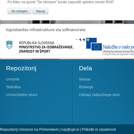
Po kliku na gumb "Se strinjam" boste zapustili spletno mesto RUP.
Repozitorij
Dela
Uvodnik
Iskanje
Statistika
Brskanje
Univerzitetne strani
Oddaja zaključnega dela
Repozitorij Univerze na Primorskem |
rup@upr.si
|
Piškotki in zasebnost