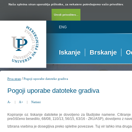
Naša spletna stran uporablja piškotke, za nekatere potrebujemo vašo privolitev.
Uredi privolitev...
ENG
Iskanje
Brskanje
O
/
Prva stran
Pogoji uporabe datoteke gradiva
Pogoji uporabe datoteke gradiva
A-
|
A+
|
Natisni
Kopiranje oz. tiskanje datoteke je dovoljeno za študijske namene. Citiranje
prečiščeno besedilo, 68/08, 110/13, 56/15, 63/16 - ZKUASP), dovoljeno z nav
Izbrana vsebina je dosegljiva preko spletne povezave. Tuj vir lahko ima drugačna