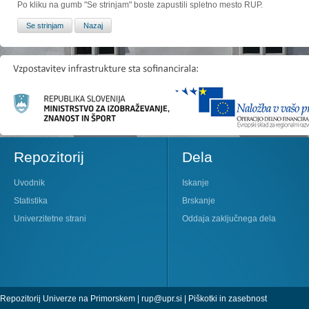
Po kliku na gumb "Se strinjam" boste zapustili spletno mesto RUP.
Repozitorij
Dela
Uvodnik
Iskanje
Statistika
Brskanje
Univerzitetne strani
Oddaja zaključnega dela
Repozitorij Univerze na Primorskem |
rup@upr.si
|
Piškotki in zasebnost