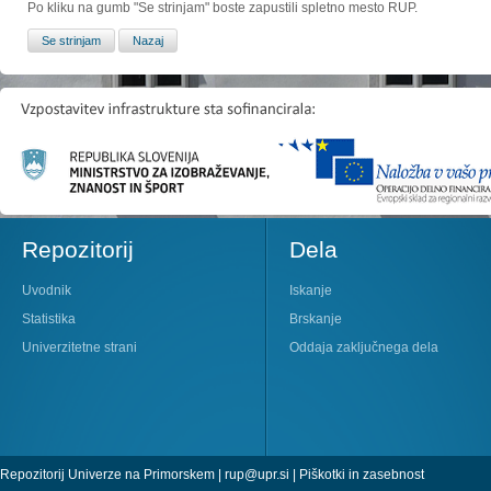
Po kliku na gumb "Se strinjam" boste zapustili spletno mesto RUP.
Repozitorij
Dela
Uvodnik
Iskanje
Statistika
Brskanje
Univerzitetne strani
Oddaja zaključnega dela
Repozitorij Univerze na Primorskem |
rup@upr.si
|
Piškotki in zasebnost