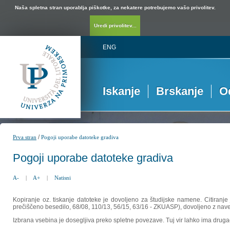
Naša spletna stran uporablja piškotke, za nekatere potrebujemo vašo privolitev.
Uredi privolitev...
ENG
Iskanje
Brskanje
O
/
Prva stran
Pogoji uporabe datoteke gradiva
Pogoji uporabe datoteke gradiva
A-
|
A+
|
Natisni
Kopiranje oz. tiskanje datoteke je dovoljeno za študijske namene. Citiranje
prečiščeno besedilo, 68/08, 110/13, 56/15, 63/16 - ZKUASP), dovoljeno z nav
Izbrana vsebina je dosegljiva preko spletne povezave. Tuj vir lahko ima drugačna