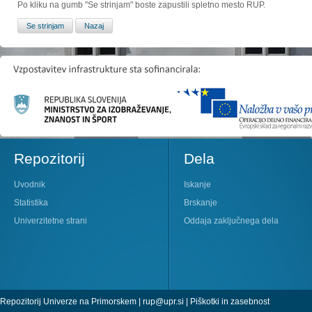
Po kliku na gumb "Se strinjam" boste zapustili spletno mesto RUP.
Repozitorij
Dela
Uvodnik
Iskanje
Statistika
Brskanje
Univerzitetne strani
Oddaja zaključnega dela
Repozitorij Univerze na Primorskem |
rup@upr.si
|
Piškotki in zasebnost