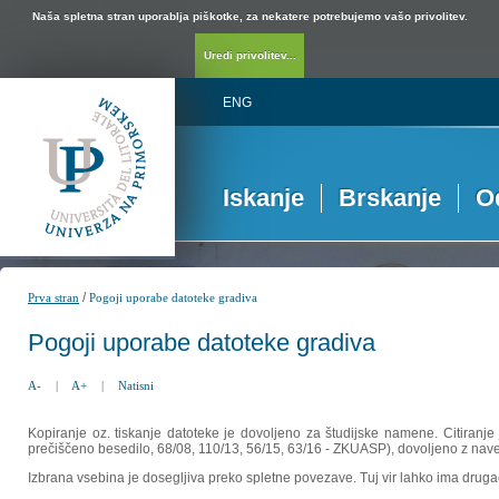
Naša spletna stran uporablja piškotke, za nekatere potrebujemo vašo privolitev.
Uredi privolitev...
ENG
Iskanje
Brskanje
O
/
Prva stran
Pogoji uporabe datoteke gradiva
Pogoji uporabe datoteke gradiva
A-
|
A+
|
Natisni
Kopiranje oz. tiskanje datoteke je dovoljeno za študijske namene. Citiranje
prečiščeno besedilo, 68/08, 110/13, 56/15, 63/16 - ZKUASP), dovoljeno z nav
Izbrana vsebina je dosegljiva preko spletne povezave. Tuj vir lahko ima drugačna