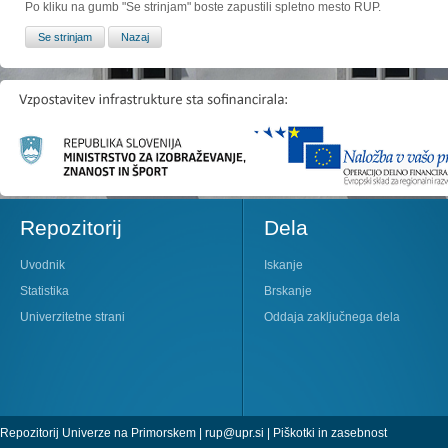
Po kliku na gumb "Se strinjam" boste zapustili spletno mesto RUP.
Repozitorij
Dela
Uvodnik
Iskanje
Statistika
Brskanje
Univerzitetne strani
Oddaja zaključnega dela
Repozitorij Univerze na Primorskem |
rup@upr.si
|
Piškotki in zasebnost