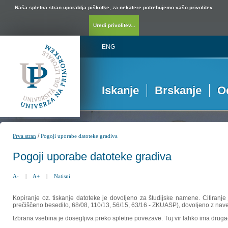
Naša spletna stran uporablja piškotke, za nekatere potrebujemo vašo privolitev.
Uredi privolitev...
ENG
Iskanje
Brskanje
O
/
Prva stran
Pogoji uporabe datoteke gradiva
Pogoji uporabe datoteke gradiva
A-
|
A+
|
Natisni
Kopiranje oz. tiskanje datoteke je dovoljeno za študijske namene. Citiranje
prečiščeno besedilo, 68/08, 110/13, 56/15, 63/16 - ZKUASP), dovoljeno z nav
Izbrana vsebina je dosegljiva preko spletne povezave. Tuj vir lahko ima drugačna