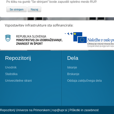
Po kliku na gumb "Se strinjam" boste zapustili spletno mesto RUP.
Repozitorij
Dela
Uvodnik
Iskanje
Statistika
Brskanje
Univerzitetne strani
Oddaja zaključnega dela
Repozitorij Univerze na Primorskem |
rup@upr.si
|
Piškotki in zasebnost