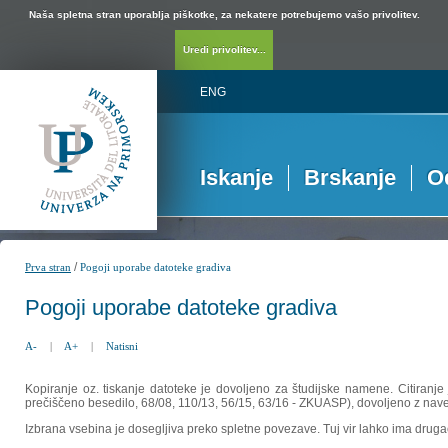
Naša spletna stran uporablja piškotke, za nekatere potrebujemo vašo privolitev.
Uredi privolitev...
ENG
Iskanje
Brskanje
O
/
Prva stran
Pogoji uporabe datoteke gradiva
Pogoji uporabe datoteke gradiva
A-
|
A+
|
Natisni
Kopiranje oz. tiskanje datoteke je dovoljeno za študijske namene. Citiranje
prečiščeno besedilo, 68/08, 110/13, 56/15, 63/16 - ZKUASP), dovoljeno z nav
Izbrana vsebina je dosegljiva preko spletne povezave. Tuj vir lahko ima drugačna