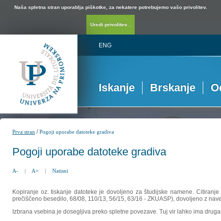
Naša spletna stran uporablja piškotke, za nekatere potrebujemo vašo privolitev.
Uredi privolitev...
ENG
Iskanje
Brskanje
O
/
Prva stran
Pogoji uporabe datoteke gradiva
Pogoji uporabe datoteke gradiva
A-
|
A+
|
Natisni
Kopiranje oz. tiskanje datoteke je dovoljeno za študijske namene. Citiranje
prečiščeno besedilo, 68/08, 110/13, 56/15, 63/16 - ZKUASP), dovoljeno z nav
Izbrana vsebina je dosegljiva preko spletne povezave. Tuj vir lahko ima drugačna