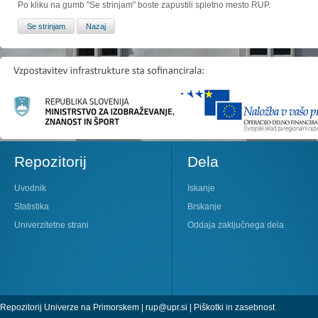
Po kliku na gumb "Se strinjam" boste zapustili spletno mesto RUP.
Repozitorij
Dela
Uvodnik
Iskanje
Statistika
Brskanje
Univerzitetne strani
Oddaja zaključnega dela
Repozitorij Univerze na Primorskem |
rup@upr.si
|
Piškotki in zasebnost