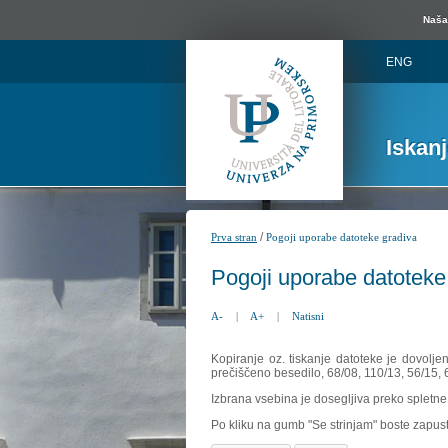
Naša 
ENG
Iskan
/
Prva stran
Pogoji uporabe datoteke gradiva
Pogoji uporabe datoteke
A-
|
A+
|
Natisni
Kopiranje oz. tiskanje datoteke je dovolje
prečiščeno besedilo, 68/08, 110/13, 56/15,
Izbrana vsebina je dosegljiva preko spletne 
Po kliku na gumb "Se strinjam" boste zapust