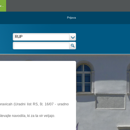
...
Prijava
ravicah (Uradni list RS, št. 16/07 - uradno
vajte navodila, ki za ta vir veljajo.