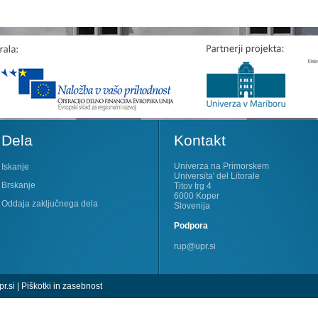
Dela
Kontakt
Univerza na Primorskem
Iskanje
Universita' del Litorale
Brskanje
Titov trg 4
6000 Koper
Oddaja zaključnega dela
Slovenija
Podpora
rup@upr.si
r.si
|
Piškotki in zasebnost