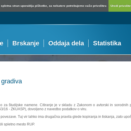
spletna stran uporablja piškotke, za nekatere potrebujemo vašo privolitev.
Uredi privolitev
je
Brskanje
Oddaja dela
Statistika
 gradiva
no za študijske namene. Citiranje je v skladu z Zakonom o avtorski in sorodnih p
 63/16 - ZKUASP), dovoljeno z navedbo podatkov o viru.
povezave. Tuj vir lahko ima drugačna pravila glede kopiranja in tiskanja, zato upošte
ili spletno mesto RUP.