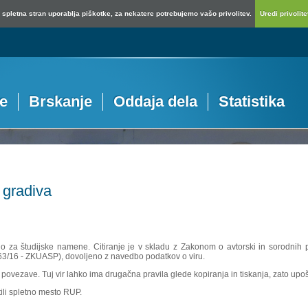
spletna stran uporablja piškotke, za nekatere potrebujemo vašo privolitev.
Uredi privolitev
je
Brskanje
Oddaja dela
Statistika
 gradiva
no za študijske namene. Citiranje je v skladu z Zakonom o avtorski in sorodnih p
 63/16 - ZKUASP), dovoljeno z navedbo podatkov o viru.
povezave. Tuj vir lahko ima drugačna pravila glede kopiranja in tiskanja, zato upošte
ili spletno mesto RUP.