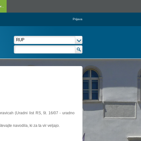
...
Prijava
ravicah (Uradni list RS, št. 16/07 - uradno
vajte navodila, ki za ta vir veljajo.