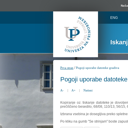
Naša 
ENG
Iskan
/
Prva stran
Pogoji uporabe datoteke gradiva
Pogoji uporabe datoteke
A-
|
A+
|
Natisni
Kopiranje oz. tiskanje datoteke je dovolje
prečiščeno besedilo, 68/08, 110/13, 56/15,
Izbrana vsebina je dosegljiva preko spletne 
Po kliku na gumb "Se strinjam" boste zapust