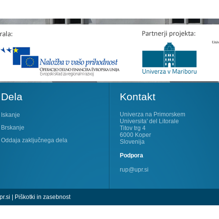
Dela
Kontakt
Univerza na Primorskem
Iskanje
Universita' del Litorale
Brskanje
Titov trg 4
6000 Koper
Oddaja zaključnega dela
Slovenija
Podpora
rup@upr.si
r.si
|
Piškotki in zasebnost