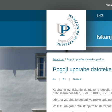
Naša 
ENG
Iskan
/
Prva stran
Pogoji uporabe datoteke gradiva
Pogoji uporabe datoteke
A-
|
A+
|
Natisni
Kopiranje oz. tiskanje datoteke je dovolje
prečiščeno besedilo, 68/08, 110/13, 56/15,
Izbrana vsebina je dosegljiva preko spletne 
Po kliku na gumb "Se strinjam" boste zapust