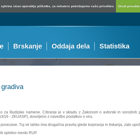
spletna stran uporablja piškotke, za nekatere potrebujemo vašo privolitev.
Uredi privolitev
je
Brskanje
Oddaja dela
Statistika
 gradiva
no za študijske namene. Citiranje je v skladu z Zakonom o avtorski in sorodnih p
 63/16 - ZKUASP), dovoljeno z navedbo podatkov o viru.
povezave. Tuj vir lahko ima drugačna pravila glede kopiranja in tiskanja, zato upošte
ili spletno mesto RUP.