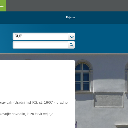
...
Prijava
ravicah (Uradni list RS, št. 16/07 - uradno
vajte navodila, ki za ta vir veljajo.