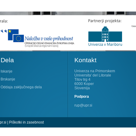
Dela
Kontakt
Univerza na Primorskem
Iskanje
Universita' del Litorale
Brskanje
Titov trg 4
6000 Koper
Oddaja zaključnega dela
Slovenija
Podpora
rup@upr.si
r.si
|
Piškotki in zasebnost