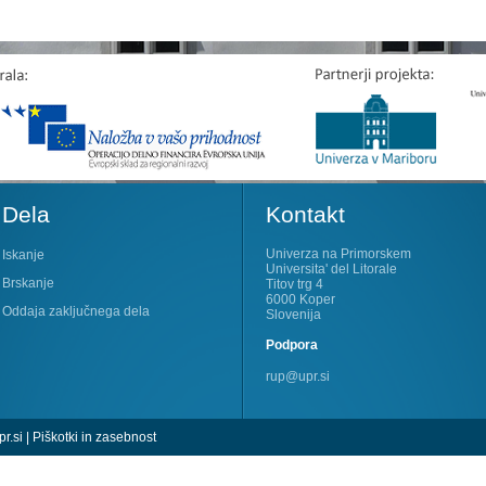
Dela
Kontakt
Univerza na Primorskem
Iskanje
Universita' del Litorale
Brskanje
Titov trg 4
6000 Koper
Oddaja zaključnega dela
Slovenija
Podpora
rup@upr.si
r.si
|
Piškotki in zasebnost