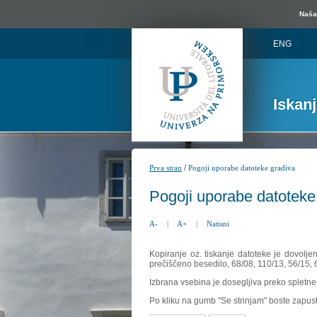
Naša 
ENG
Iskan
/
Prva stran
Pogoji uporabe datoteke gradiva
Pogoji uporabe datoteke
A-
|
A+
|
Natisni
Kopiranje oz. tiskanje datoteke je dovolje
prečiščeno besedilo, 68/08, 110/13, 56/15,
Izbrana vsebina je dosegljiva preko spletne 
Po kliku na gumb "Se strinjam" boste zapust