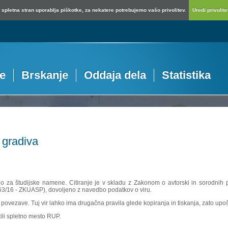
spletna stran uporablja piškotke, za nekatere potrebujemo vašo privolitev.
Uredi privolitev
je
Brskanje
Oddaja dela
Statistika
 gradiva
no za študijske namene. Citiranje je v skladu z Zakonom o avtorski in sorodnih p
 63/16 - ZKUASP), dovoljeno z navedbo podatkov o viru.
povezave. Tuj vir lahko ima drugačna pravila glede kopiranja in tiskanja, zato upošte
ili spletno mesto RUP.