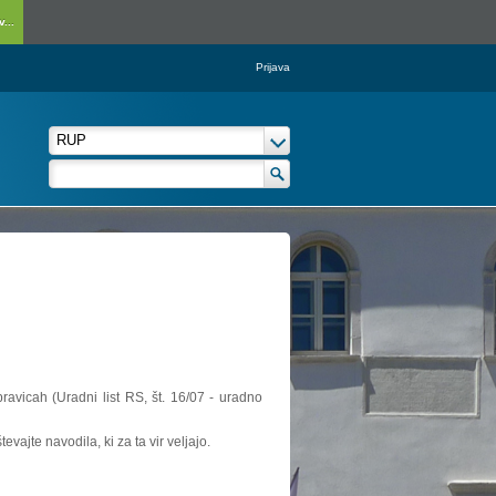
...
Prijava
ravicah (Uradni list RS, št. 16/07 - uradno
vajte navodila, ki za ta vir veljajo.