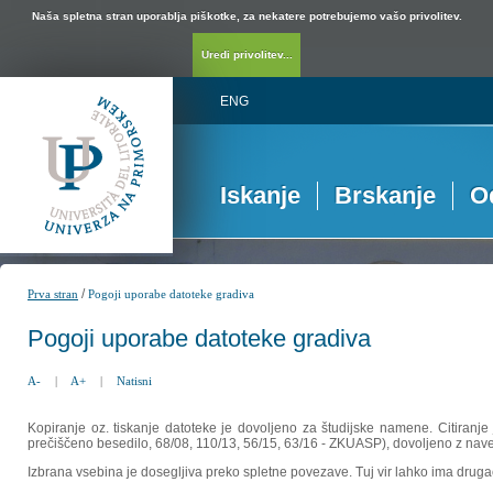
Naša spletna stran uporablja piškotke, za nekatere potrebujemo vašo privolitev.
Uredi privolitev...
ENG
Iskanje
Brskanje
O
/
Prva stran
Pogoji uporabe datoteke gradiva
Pogoji uporabe datoteke gradiva
A-
|
A+
|
Natisni
Kopiranje oz. tiskanje datoteke je dovoljeno za študijske namene. Citiranje
prečiščeno besedilo, 68/08, 110/13, 56/15, 63/16 - ZKUASP), dovoljeno z nav
Izbrana vsebina je dosegljiva preko spletne povezave. Tuj vir lahko ima drugačna