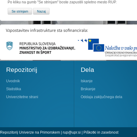
Po kliku na gumb "Se strinjam" boste zapustili spletno mesto RUP.
Repozitorij
Dela
Uvodnik
Iskanje
Statistika
Brskanje
Univerzitetne strani
Oddaja zaključnega dela
Repozitorij Univerze na Primorskem |
rup@upr.si
|
Piškotki in zasebnost