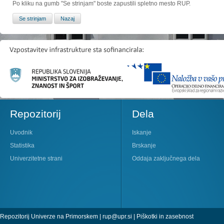
Po kliku na gumb "Se strinjam" boste zapustili spletno mesto RUP.
Repozitorij
Dela
Uvodnik
Iskanje
Statistika
Brskanje
Univerzitetne strani
Oddaja zaključnega dela
Repozitorij Univerze na Primorskem |
rup@upr.si
|
Piškotki in zasebnost