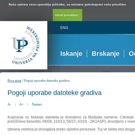
Naša spletna stran uporablja piškotke, za nekatere potrebujemo vašo privolitev.
Uredi privolitev...
ENG
Iskanje
Brskanje
O
/
Prva stran
Pogoji uporabe datoteke gradiva
Pogoji uporabe datoteke gradiva
A-
|
A+
|
Natisni
Kopiranje oz. tiskanje datoteke je dovoljeno za študijske namene. Citiranje
prečiščeno besedilo, 68/08, 110/13, 56/15, 63/16 - ZKUASP), dovoljeno z nav
Izbrana vsebina je dosegljiva preko spletne povezave. Tuj vir lahko ima drugačna