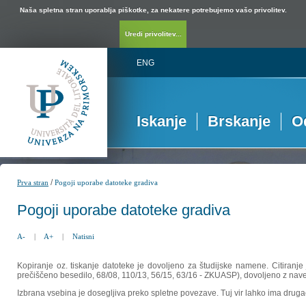
Naša spletna stran uporablja piškotke, za nekatere potrebujemo vašo privolitev.
Uredi privolitev...
ENG
Iskanje
Brskanje
O
/
Prva stran
Pogoji uporabe datoteke gradiva
Pogoji uporabe datoteke gradiva
A-
|
A+
|
Natisni
Kopiranje oz. tiskanje datoteke je dovoljeno za študijske namene. Citiranje
prečiščeno besedilo, 68/08, 110/13, 56/15, 63/16 - ZKUASP), dovoljeno z nav
Izbrana vsebina je dosegljiva preko spletne povezave. Tuj vir lahko ima drugačna