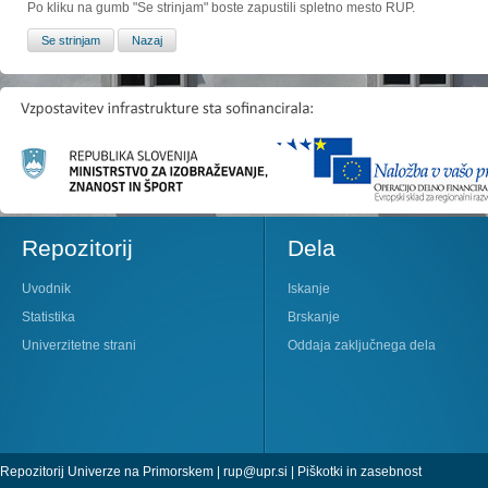
Po kliku na gumb "Se strinjam" boste zapustili spletno mesto RUP.
Repozitorij
Dela
Uvodnik
Iskanje
Statistika
Brskanje
Univerzitetne strani
Oddaja zaključnega dela
Repozitorij Univerze na Primorskem |
rup@upr.si
|
Piškotki in zasebnost