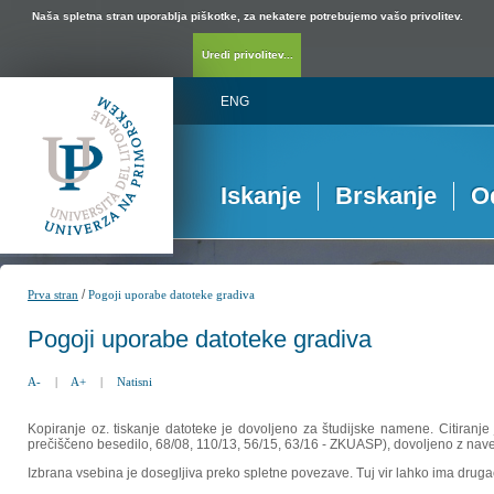
Naša spletna stran uporablja piškotke, za nekatere potrebujemo vašo privolitev.
Uredi privolitev...
ENG
Iskanje
Brskanje
O
/
Prva stran
Pogoji uporabe datoteke gradiva
Pogoji uporabe datoteke gradiva
A-
|
A+
|
Natisni
Kopiranje oz. tiskanje datoteke je dovoljeno za študijske namene. Citiranje
prečiščeno besedilo, 68/08, 110/13, 56/15, 63/16 - ZKUASP), dovoljeno z nav
Izbrana vsebina je dosegljiva preko spletne povezave. Tuj vir lahko ima drugačna