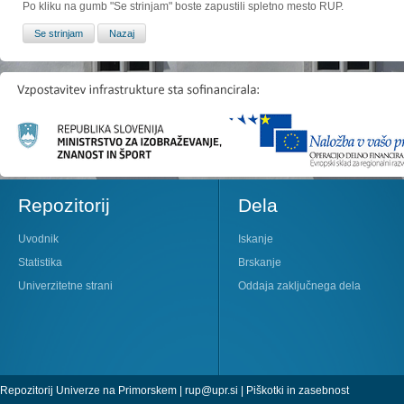
Po kliku na gumb "Se strinjam" boste zapustili spletno mesto RUP.
Repozitorij
Dela
Uvodnik
Iskanje
Statistika
Brskanje
Univerzitetne strani
Oddaja zaključnega dela
Repozitorij Univerze na Primorskem |
rup@upr.si
|
Piškotki in zasebnost